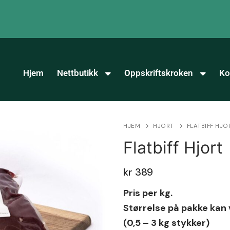
Hjem
Nettbutikk
Oppskriftskroken
Ko
HJEM
HJORT
FLATBIFF HJO
Flatbiff Hjort
kr
389
Pris per kg.
Størrelse på pakke kan 
(0,5 – 3 kg stykker)