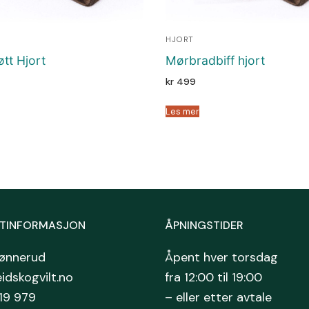
HJORT
øtt Hjort
Mørbradbiff hjort
kr
499
Les mer
TINFORMASJON
ÅPNINGSTIDER
rønnerud
Åpent hver torsdag
dskogvilt.no
fra 12:00 til 19:00
 19 979
– eller etter avtale