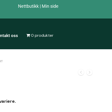
Nettbutikk
|
Min side
0 produkter
ntakt oss
RT
variere.