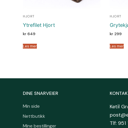
HJORT
HJORT
Ytrefilet Hjort
Grytekj
kr
649
kr
299
Les mer
Les mer
DINE SNARVEIER
KONTAK
Min side
Ketil G
post@ei
Nettbutikk
Tlf: 951
Mine bestillinger